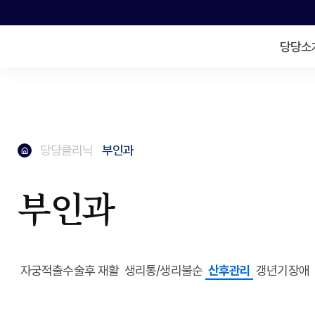
당당소
메인페이지로
당당클리닉
부인과
메인페이지로
부인과
자궁적출수술후 재활
생리통/생리불순
산후관리
갱년기장애