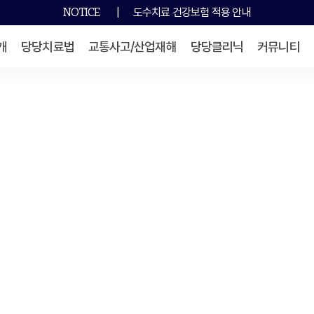
NOTICE
|
도수치료 건강보험 적용 안내
개
당당치료법
교통사고/산업재해
당당클리닉
커뮤니티