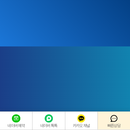
프랑스
질환별, 착화별
열성형 기법
카이프론사 제휴
맞춤 깔창
재성형 용이
카카오 채널
빠른상담
네이버 예약
네이버 톡톡