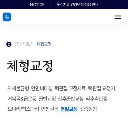
|
도수치료 건강보험 적용 안내
NOTICE
메뉴
메인페이지로
당당치료법
체형교정
메인페이지로
체형교정
자세불균형
안면비대칭
턱관절 교정치료
턱관절 교정기
거북목&굽은등
골반교정
산후골반교정
척추측만증
오다리/엑스다리
안짱걸음
평발교정
맞춤깔창