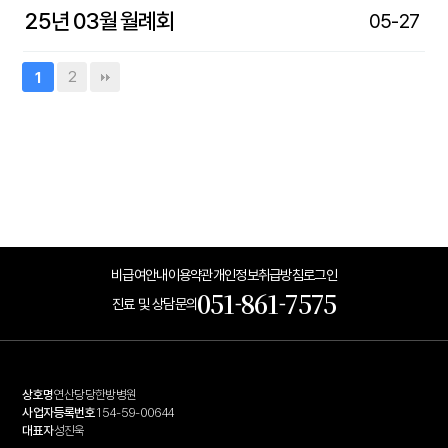
25년 03월 월례회
05-27
2
1
비급여안내
이용약관
개인정보취급방침
로그인
051-861-7575
진료 및 상담문의
상호명
연산당당한방병원
사업자등록번호
154-59-00644
대표자
성진욱