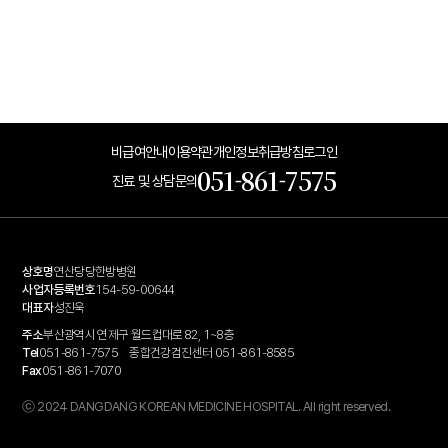
비급여안내
이용약관
개인정보취급방침
로그인
051-861-7575
진료 및 상담문의
상호명
연산당당한방병원
사업자등록번호
154-59-00644
대표자
성진욱
주소
부산광역시 연제구 월드컵대로 82, 1~8층
Tel
051-861-7575
종합건강검진센터 051-861-8585
Fax
051-861-7070
ⓒ 2024 DANGDANG KOREAN MEDICINE HOSPITAL. All right reserved.