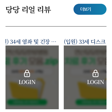
당당 리얼 리뷰
더보기
(입원) 34세 염좌 및 긴장 고객님
(입원) 33세 디스크 고객님
(입원)2
LOGIN