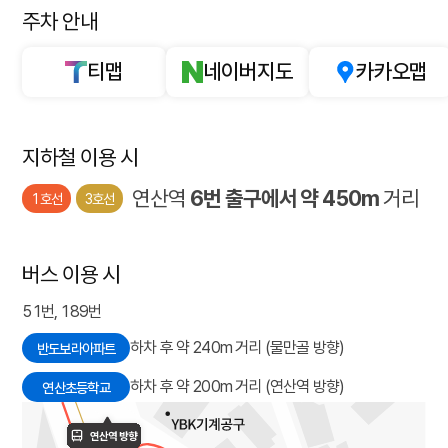
주차 안내
티맵
네이버지도
카카오맵
지하철 이용 시
연산역
6번 출구에서 약 450m
거리
1호선
3호선
버스 이용 시
51번, 189번
하차 후 약 240m 거리 (물만골 방향)
반도보라아파트
하차 후 약 200m 거리 (연산역 방향)
연산초등학교