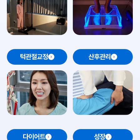
턱관절교정
산후관리
다이어트
성장