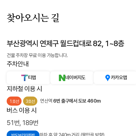
찾아오시는 길
부산광역시 연제구 월드컵대로 82, 1~8층
건물 주차장 무료 이용 가능합니다.
주차안내
티맵
네이버지도
카카오맵
지하철 이용 시
연산역
6번 출구에서 도보 460m
1호선
3호선
버스 이용 시
51번, 189번
하차 후 약 240m 거리 (물만골 방향)
반도보라아파트