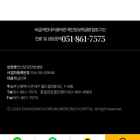
비급여안내
이용약관
개인정보취급방침
로그인
051-861-7575
진료 및 상담문의
상호명
연산당당한방병원
사업자등록번호
154-59-00644
대표자
성진욱
주소
부산광역시 연제구 월드컵대로 82, 1~8층
Tel
051-861-7575
종합건강검진센터 051-861-8585
Fax
051-861-7070
ⓒ 2024 DANGDANG KOREAN MEDICINE HOSPITAL. All right reserved.