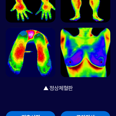
▲ 정상체혈판