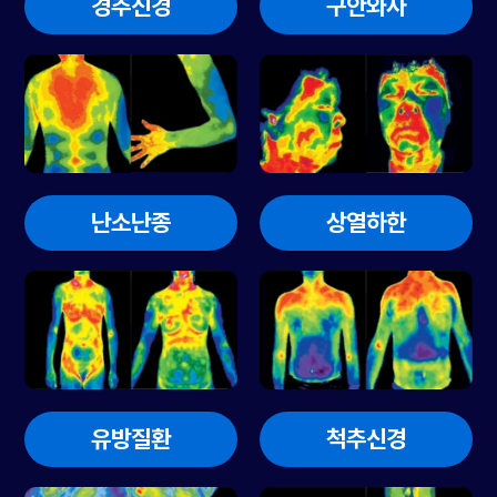
경추신경
구안와사
난소난종
상열하한
유방질환
척추신경