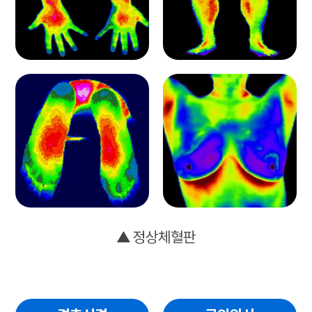
▲ 정상체혈판