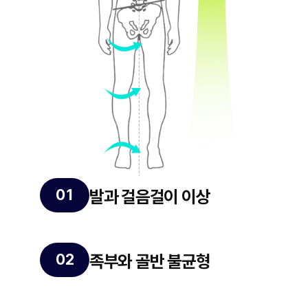
발과 걸음걸이 이상
족부와 골반 불균형