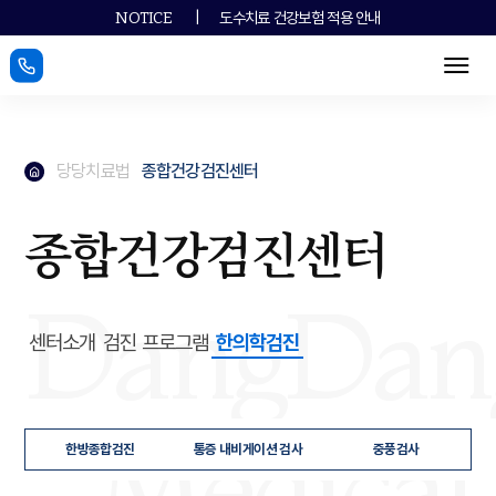
|
도수치료 건강보험 적용 안내
NOTICE
메뉴
메인페이지로
당당치료법
종합건강검진센터
메인페이지로
종합건강검진센터
DangDan
센터소개
검진 프로그램
한의학검진
Medical
한방종합검진
통증 내비게이션 검사
중풍검사