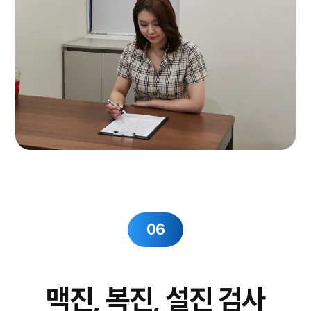
06
맥진, 복진, 설진 검사