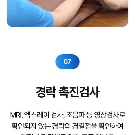
07
경락 촉진검사
MRI, 엑스레이 검사, 초음파 등 영상검사로
확인되지 않는 경락의 경결점을
확인하여