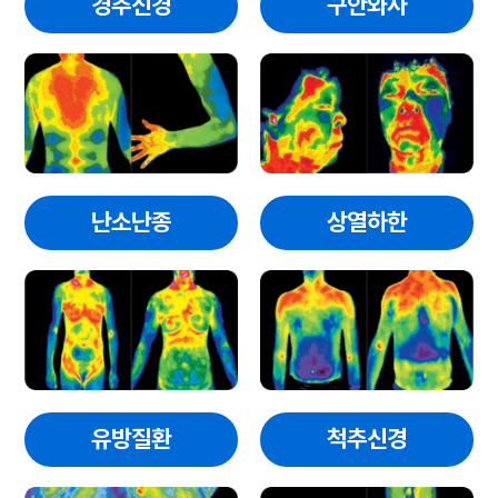
경추신경
구안와사
난소난종
상열하한
유방질환
척추신경